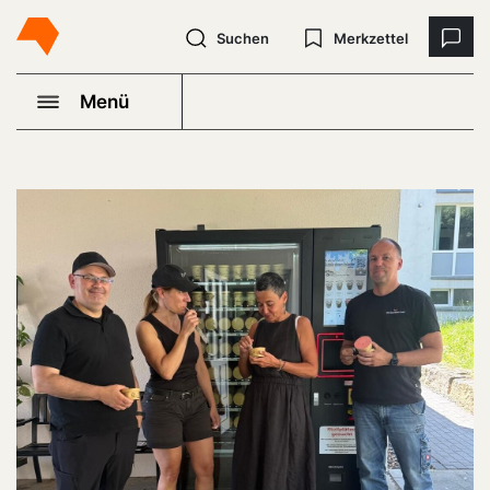
Suchen
Merkzettel
Menü
Eisdiele am Mediacampus?!
Manchmal sind es die kleinen Dinge, die den Tag
besser machen: Ab sofort steht bei uns auf dem
Campus ein Eisautomat!🍦
Ob zwischen zwei Seminar-Einheiten, nach dem
Unterricht oder einfach für eine kurze Pause –
unser neues Teammitglied sorgt schnell für
Erfrischung und macht nicht nur unsere Gäste und
Teilnehmenden happy, sondern das gesamte