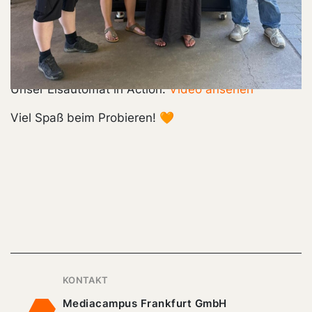
Campus-Team. Im Angebot gibt’s eine bunte
Auswahl an Eissorten, von Mango, Pistazie und
Schoko bis Spaghetti- oder Schlumpfeis. Natürlich
inklusive veganer Optionen.
Unser Eisautomat in Action:
Video ansehen
Viel Spaß beim Probieren! 🧡
KONTAKT
Mediacampus Frankfurt GmbH