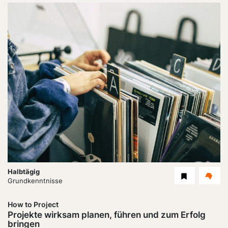
Dauer:
Halbtägig
Level
Grundkenntnisse
How to Project
Projekte wirksam planen, führen und zum Erfolg
bringen