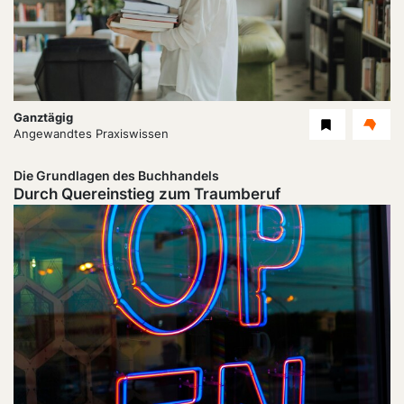
Dauer:
Ganztägig
Level
Angewandtes Praxiswissen
Die Grundlagen des Buchhandels
Durch Quereinstieg zum Traumberuf