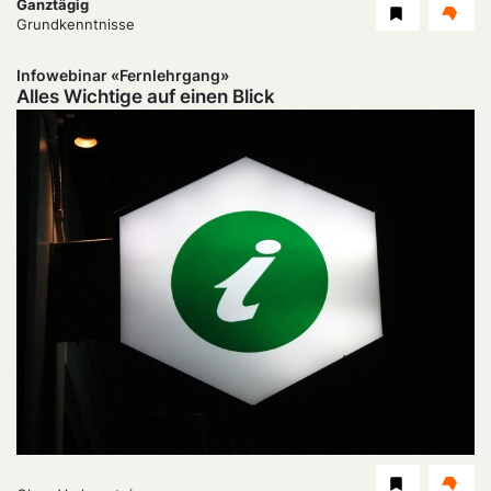
Dauer:
Ganztägig
Level
Grundkenntnisse
Infowebinar «Fernlehrgang»
Alles Wichtige auf einen Blick
Dauer: