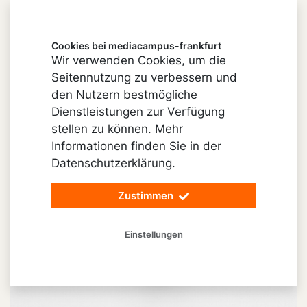
Cookies bei mediacampus-frankfurt
Dauer:
Halbtägig
Wir verwenden Cookies, um die
Level
Ohne Vorkenntnisse
Seitennutzung zu verbessern und
Bildrecht
den Nutzern bestmögliche
Sicherer Umgang mit Fotos und Illustrationen
Dienstleistungen zur Verfügung
stellen zu können. Mehr
Informationen finden Sie in der
Datenschutzerklärung.
Zustimmen
Einstellungen