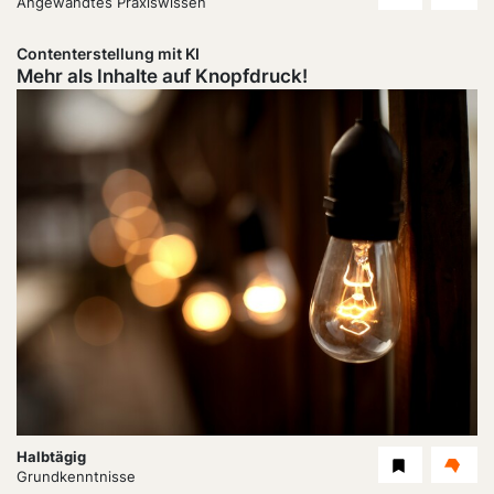
Level
Angewandtes Praxiswissen
Contenterstellung mit KI
Mehr als Inhalte auf Knopfdruck!
Dauer:
Halbtägig
Level
Grundkenntnisse