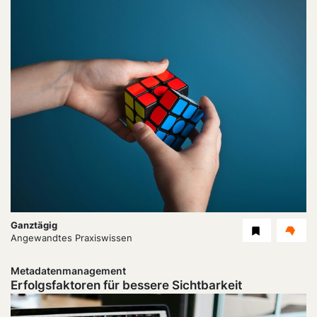
Dauer:
Ganztägig
Level
Angewandtes Praxiswissen
Metadatenmanagement
Erfolgsfaktoren für bessere Sichtbarkeit