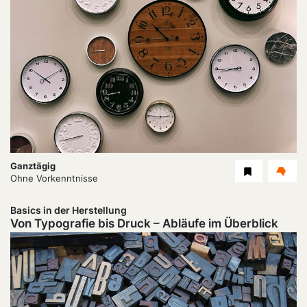
Dauer:
Ganztägig
Level
Ohne Vorkenntnisse
Basics in der Herstellung
Von Typografie bis Druck – Abläufe im Überblick