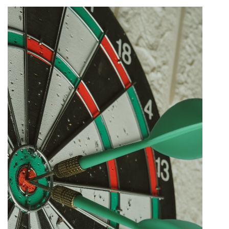
ALLES AUS EINER
HAND
Sie möchten mit Ihrer Abteilung eine neue
Strategie besprechen, eine thematische
Konferenz planen oder einen Workshop für Ihre
Kund:innen organisieren? Der Mediacampus
Frankfurt bietet Ihnen dafür das perfekte
Umfeld: modern ausgestattete Räume,
Catering und Übernachtungsmöglichkeiten in
einer angenehmen Atmosphäre. Am ruhigen
Fuß des Lohrbergs gelegen und weniger als 20
Minuten von der Frankfurter Innenstadt
entfernt, finden Sie hier die idealen
Voraussetzungen, um abseits des Büroalltags
erfolgreich zu arbeiten