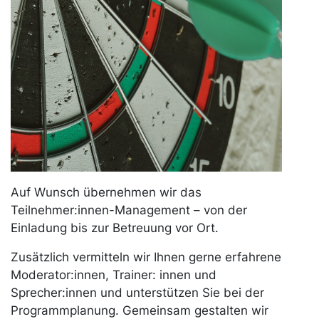
Von Teilnehmer:innenmanagement bis
Programmplanung
Planen Sie ein mehrtägiges Event? Auf dem
Campusgelände bieten wir Ihnen und Ihren
Teilnehmenden auch
Übernachtungsmöglichkeiten. Unsere
Gästezimmer im «Haus Weingarten» sorgen für
einen entspannten Aufenthalt.
Auf Wunsch übernehmen wir das
Teilnehmer:innen-Management – von der
Einladung bis zur Betreuung vor Ort.
Zusätzlich vermitteln wir Ihnen gerne erfahrene
Moderator:innen, Trainer: innen und
Sprecher:innen und unterstützen Sie bei der
Programmplanung. Gemeinsam gestalten wir