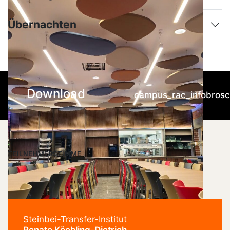
Übernachten
Download
campus_rac_infobros
TEILNEHMERSTIMME
Steinbei-Transfer-Institut
Renate Köchling-Dietrich