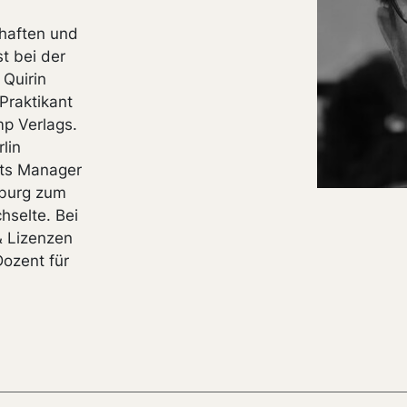
haften und
st bei der
Quirin
Praktikant
p Verlags.
lin
hts Manager
zburg zum
selte. Bei
& Lizenzen
Dozent für