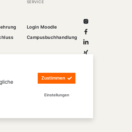
SERVICE
Instagram
lehrung
Login Moodle
Facebook
chluss
Campusbuchhandlung
Linkedin
Xing
Youtube
Zustimmen
gliche
Einstellungen
Datenschutz
Barrierefreiheit