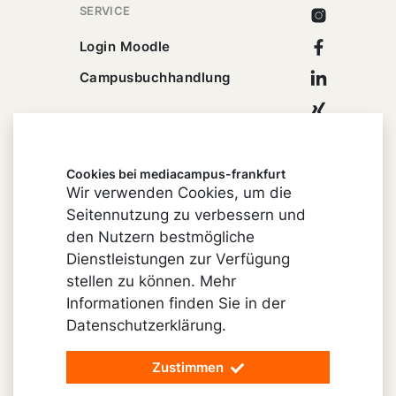
SERVICE
Instagram
Facebook
Login Moodle
Linkedin
Campusbuchhandlung
Xing
Youtube
Cookies bei mediacampus-frankfurt
Wir verwenden Cookies, um die
Seitennutzung zu verbessern und
Impressum
den Nutzern bestmögliche
Cookie-Einstellungen
Dienstleistungen zur Verfügung
stellen zu können. Mehr
Datenschutz
Informationen finden Sie in der
Barrierefreiheit
Datenschutzerklärung.
Vertrag widerrufen
Zustimmen
© 2026 mediacampus-frankfurt