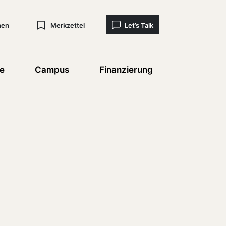
hen
Merkzettel
Let’s Talk
e
Campus
Finanzierung