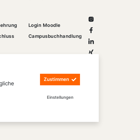
Instagram
lehrung
Login Moodle
Facebook
chluss
Campusbuchhandlung
Linkedin
Xing
Youtube
Zustimmen
gliche
Einstellungen
Datenschutz
Barrierefreiheit