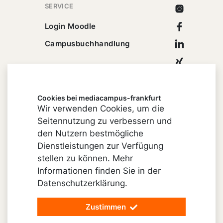
SERVICE
Instagram
Facebook
Login Moodle
Linkedin
Campusbuchhandlung
Xing
Youtube
Cookies bei mediacampus-frankfurt
Wir verwenden Cookies, um die
Seitennutzung zu verbessern und
Impressum
den Nutzern bestmögliche
Cookie-Einstellungen
Dienstleistungen zur Verfügung
stellen zu können. Mehr
Datenschutz
Informationen finden Sie in der
Barrierefreiheit
Datenschutzerklärung.
Vertrag widerrufen
Zustimmen
© 2026 mediacampus-frankfurt