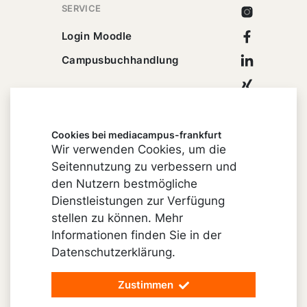
SERVICE
Instagram
Facebook
Login Moodle
Linkedin
Campusbuchhandlung
Xing
Youtube
Cookies bei mediacampus-frankfurt
Wir verwenden Cookies, um die
Seitennutzung zu verbessern und
Impressum
den Nutzern bestmögliche
Cookie-Einstellungen
Dienstleistungen zur Verfügung
stellen zu können. Mehr
Datenschutz
Informationen finden Sie in der
Barrierefreiheit
Datenschutzerklärung.
Vertrag widerrufen
Zustimmen
© 2026 mediacampus-frankfurt