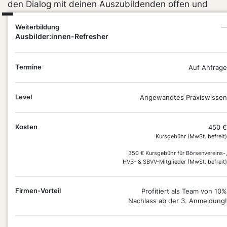
den Dialog mit deinen Auszubildenden offen und
konstruktiv gestaltest. So sicherst du eine
Weiterbildung
—
Ausbildung, die sowohl den Bedürfnissen der
Ausbilder:innen-Refresher
Auszubildenden als auch den Ansprüchen deines
Unternehmens gerecht wird.
Termine
Auf Anfrage
Level
Angewandtes Praxiswissen
Kosten
450 €
Kursgebühr (MwSt. befreit)
350 € Kursgebühr für Börsenvereins-,
DEIN
HVB- & SBVV-Mitglieder (MwSt. befreit)
PLUS
PUNKT
Firmen-Vorteil
Profitiert als Team von 10%
Nachlass ab der 3. Anmeldung!
Du gestaltest deine Ausbildung rechtssicher,