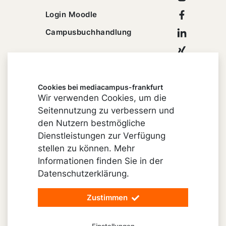
Facebook
Login Moodle
Linkedin
Campusbuchhandlung
Xing
Youtube
Cookies bei mediacampus-frankfurt
Wir verwenden Cookies, um die
Seitennutzung zu verbessern und
Impressum
den Nutzern bestmögliche
Cookie-Einstellungen
Dienstleistungen zur Verfügung
stellen zu können. Mehr
Datenschutz
Informationen finden Sie in der
Barrierefreiheit
Datenschutzerklärung.
Vertrag widerrufen
Zustimmen
© 2026 mediacampus-frankfurt