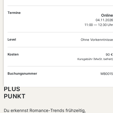
wie du Cover treffsicher einordnest und Titel mit
Bestseller-Potenzial frühzeitig identifizierst. Mit
Termine
konkreten Beispielen entwickelst du ein Gespür für
Online
04.11.2026
Trends – und präsentierst Romance-Titel künftig
11:00 — 12:30 Uhr
noch überzeugender in der Beratung.
Level
Ohne Vorkenntnisse
Kosten
90 €
Kursgebühr (MwSt. befreit)
Buchungsnummer
WB0015
DEIN
PLUS
PUNKT
Du erkennst Romance-Trends frühzeitig,