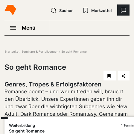
Suchen
Merkzettel
Menü
Startseite
Seminare & Fortbildungen
So geht Romance
So geht Romance
Genres, Tropes & Erfolgsfaktoren
Romance boomt – und wer mitreden will, braucht
den Überblick. Unsere Expertinnen geben ihn dir
und zwar über die wichtigsten Subgenres wie New
Adult, Dark Romance oder Romantasy. Gemeinsam
untersucht ihr die aktuellen Bestseller und du
Weiterbildung
1 Termin
erfährst, welche Tropes Leser:innen begeistern,
So geht Romance