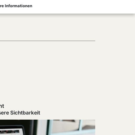
re Informationen
nt
Archipe
sere Sichtbarkeit
Neue St