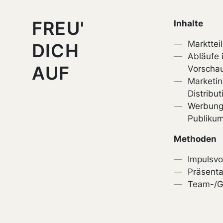
FREU'
Inhalte
Markttei
DICH
Abläufe 
AUF
Vorschau
Marketin
Distribu
Werbung
Publiku
Methoden
Impulsvo
Präsenta
Team-/G