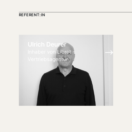
REFERENT:IN
Ulrich Deurer
Inhaber von Libret -
Vertriebsagentur