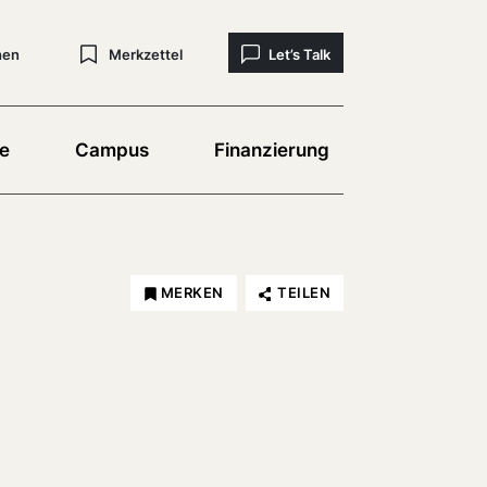
hen
Merkzettel
Let’s Talk
e
Campus
Finanzierung
MERKEN
TEILEN