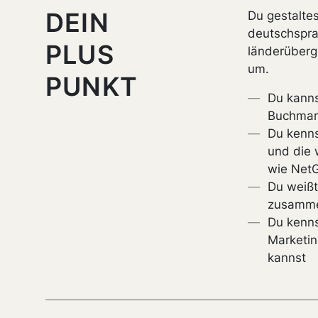
DEIN
Du gestalte
deutschspra
PLUS
länderübergr
um.
PUNKT
Du kanns
Buchmark
Du kenns
und die w
wie NetG
Du weißt
zusamme
Du kenns
Marketin
kannst