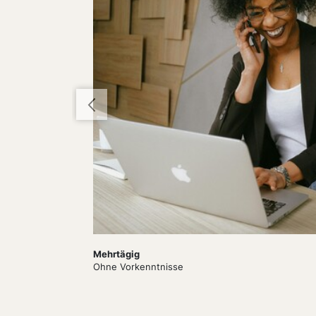
Dauer:
Mehrtägig
Level
Ohne Vorkenntnisse