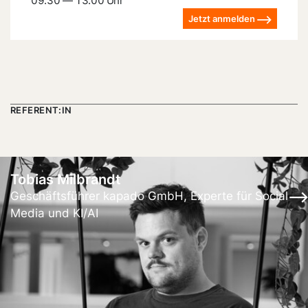
09:30 — 13:00 Uhr
Jetzt anmelden
REFERENT:IN
Tobias Milbrandt
Geschäftsführer kapado GmbH, Experte für Social
Media und KI/AI