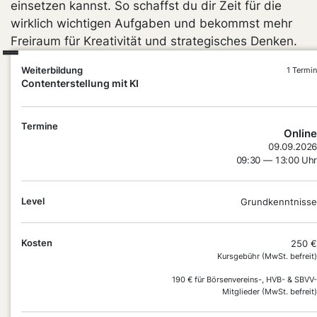
einsetzen kannst. So schaffst du dir Zeit für die
wirklich wichtigen Aufgaben und bekommst mehr
Freiraum für Kreativität und strategisches Denken.
Weiterbildung
1 Termin
Contenterstellung mit KI
Termine
Online
09.09.2026
09:30 — 13:00 Uhr
Level
Grundkenntnisse
DEIN
Kosten
250 €
Kursgebühr (MwSt. befreit)
PLUS
PUNKT
190 € für Börsenvereins-, HVB- & SBVV-
Mitglieder (MwSt. befreit)