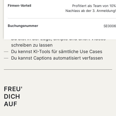
Du lernst, wie du KI-Tools gezielt für die Content-
Firmen-Vorteil
Profitiert als Team von 10%
Erstellung einsetzt und dadurch Zeit für kreative
Nachlass ab der 3. Anmeldung!
und strategische Aufgaben gewinnst.
Du weißt, worauf es bei einem optimalen
Buchungsnummer
SE0006
Prompting ankommt
Du bist in der Lage, Skripte und Short Videos
schreiben zu lassen
Du kennst KI-Tools für sämtliche Use Cases
Du kannst Captions automatisiert verfassen
FREU'
DICH
AUF