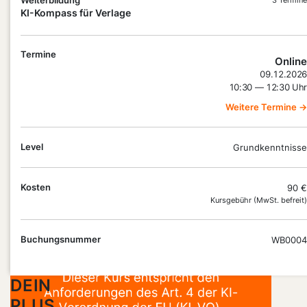
Recherche über Textoptimierung bis hin zu
KI-Kompass für Verlage
Projektbeurteilung und Absatzprognosen. Du
bekommst einen Einblick, wie gute Prompts
Termine
aussehen können, welche Tools dir heute schon
Online
Zeit sparen und wie du so die Qualität deiner Arbeit
09.12.2026
10:30 — 12:30 Uhr
nachhaltig steigerst.
Weitere Termine →
Level
Grundkenntnisse
Kosten
90 €
Kursgebühr (MwSt. befreit)
Buchungsnummer
WB0004
DEIN
PLUS