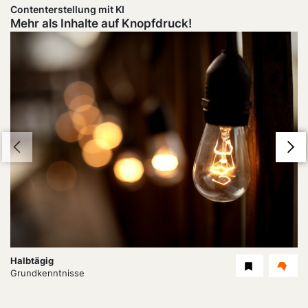
Contenterstellung mit KI
Mehr als Inhalte auf Knopfdruck!
Dauer:
Halbtägig
Level
Grundkenntnisse