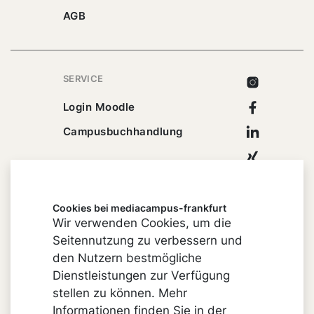
AGB
SERVICE
Instagram
Facebook
Login Moodle
Linkedin
Campusbuchhandlung
Xing
Youtube
Cookies bei mediacampus-frankfurt
Wir verwenden Cookies, um die
Seitennutzung zu verbessern und
Impressum
den Nutzern bestmögliche
Cookie-Einstellungen
Dienstleistungen zur Verfügung
stellen zu können. Mehr
Datenschutz
Informationen finden Sie in der