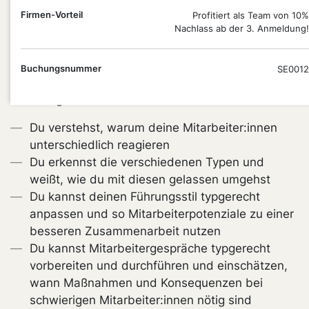
PLUS
Firmen-Vorteil
Profitiert als Team von 10%
PUNKT
Nachlass ab der 3. Anmeldung!
Du lernst, wie du durch typgerechte Führung die
Buchungsnummer
SE0012
Potenziale deines Teams optimal förderst und auch
schwierige Situationen souverän meisterst.
Du verstehst, warum deine Mitarbeiter:innen
unterschiedlich reagieren
Du erkennst die verschiedenen Typen und
weißt, wie du mit diesen gelassen umgehst
Du kannst deinen Führungsstil typgerecht
anpassen und so Mitarbeiterpotenziale zu einer
besseren Zusammenarbeit nutzen
Du kannst Mitarbeitergespräche typgerecht
vorbereiten und durchführen und einschätzen,
wann Maßnahmen und Konsequenzen bei
schwierigen Mitarbeiter:innen nötig sind