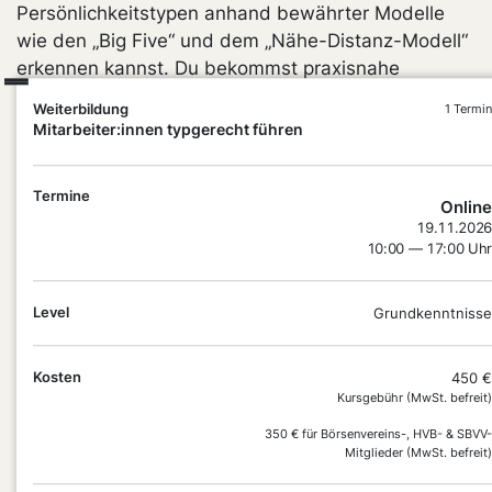
Persönlichkeitstypen anhand bewährter Modelle
wie den „Big Five“ und dem „Nähe-Distanz-Modell“
erkennen kannst. Du bekommst praxisnahe
Führungstools und Gesprächstechniken an die
Weiterbildung
1 Termin
Hand, um deine Teammitglieder authentisch zu
Mitarbeiter:innen typgerecht führen
führen und individuell zu fördern – auch in
herausfordernden Situationen. So stärkst du die
Termine
Leistung deines Teams und gehst souverän mit
Online
19.11.2026
schwierigen Mitarbeiter:innen um.
10:00 — 17:00 Uhr
Level
Grundkenntnisse
Kosten
450 €
Kursgebühr (MwSt. befreit)
350 € für Börsenvereins-, HVB- & SBVV-
Mitglieder (MwSt. befreit)
DEIN