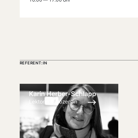
REFERENT:IN
Karin Herber-Schlapp
Lektorin & Dozentin