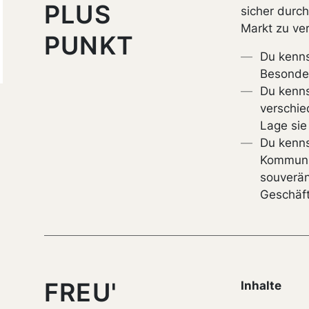
PLUS
sicher dur
Markt zu ve
PUNKT
Du kenns
Besonde
Du kenn
verschie
Lage si
Du kenn
Kommunik
souverän
Geschäft
FREU'
Inhalte