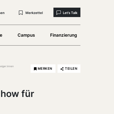
hen
Merkzettel
Let’s Talk
e
Campus
Finanzierung
eiger:innen
MERKEN
TEILEN
how für