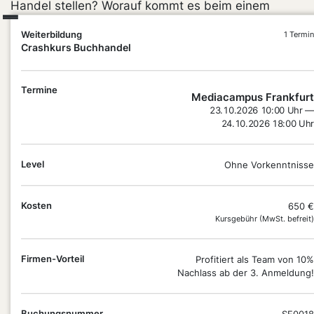
Handel stellen? Worauf kommt es beim einem
gelungen Raumund Sortimentskonzept an? Wie
Weiterbildung
1 Termin
funktionieren Lieferungen und Bestellungen?
Crashkurs Buchhandel
Welche Zahlen und Fakten sind für meinen Einstieg
sonst noch entscheidend? Wir beantworten alle
Termine
wichtigen Fragen, damit du gut vorbereitet und mit
Mediacampus Frankfurt
viel Freude in deinem neuen Traumberuf
23.10.2026 10:00 Uhr —
24.10.2026 18:00 Uhr
durchstarten kannst!
Level
Ohne Vorkenntnisse
Kosten
650 €
Kursgebühr (MwSt. befreit)
Firmen-Vorteil
Profitiert als Team von 10%
Nachlass ab der 3. Anmeldung!
DEIN
PLUS
Buchungsnummer