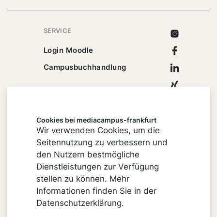
SERVICE
Instagram
Facebook
Login Moodle
Linkedin
Campusbuchhandlung
Xing
Youtube
Cookies bei mediacampus-frankfurt
Wir verwenden Cookies, um die
Seitennutzung zu verbessern und
Impressum
den Nutzern bestmögliche
Cookie-Einstellungen
Dienstleistungen zur Verfügung
stellen zu können. Mehr
Datenschutz
Informationen finden Sie in der
Barrierefreiheit
Datenschutzerklärung.
Vertrag widerrufen