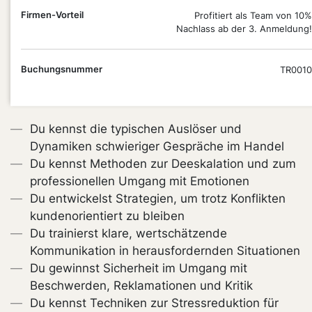
PUNKT
Firmen-Vorteil
Profitiert als Team von 10%
Nachlass ab der 3. Anmeldung!
Du führst schwierige Kundengespräche souverän,
entschärfst Konflikte und stärkst die
Buchungsnummer
TR0010
Kundenbindung durch professionelle
Kommunikation.
Du kennst die typischen Auslöser und
Dynamiken schwieriger Gespräche im Handel
Du kennst Methoden zur Deeskalation und zum
professionellen Umgang mit Emotionen
Du entwickelst Strategien, um trotz Konflikten
kundenorientiert zu bleiben
Du trainierst klare, wertschätzende
Kommunikation in herausfordernden Situationen
Du gewinnst Sicherheit im Umgang mit
Beschwerden, Reklamationen und Kritik
Du kennst Techniken zur Stressreduktion für