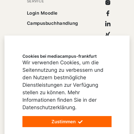
SERVICE
Instagram
Facebook
Login Moodle
Linkedin
Campusbuchhandlung
Xing
Youtube
Cookies bei mediacampus-frankfurt
Wir verwenden Cookies, um die
Seitennutzung zu verbessern und
Impressum
den Nutzern bestmögliche
Cookie-Einstellungen
Dienstleistungen zur Verfügung
stellen zu können. Mehr
Datenschutz
Informationen finden Sie in der
Barrierefreiheit
Datenschutzerklärung.
Vertrag widerrufen
Zustimmen
© 2026 mediacampus-frankfurt