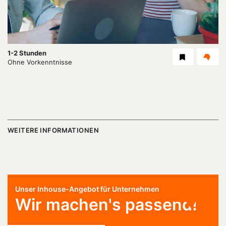
Dauer:
1-2 Stunden
Level
Ohne Vorkenntnisse
WEITERE INFORMATIONEN
Unser Inhouse-Angebot für Unternehmen
Wir machen's passend!