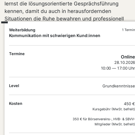
lernst die lösungsorientierte Gesprächsführung
kennen, damit du auch in herausfordernden
Situationen die Ruhe bewahren und professionell
reagieren kannst. Entdecke praxiserprobte
Weiterbildung
1 Termin
Techniken, um Konflikte zu entschärfen, Vertrauen
Kommunikation mit schwierigen Kund:innen
aufzubauen und schwierige Momente in echte
Chancen für die Beziehung zu deinen Kund:innen
Termine
zu verwandeln.
Online
28.10.2026
10:00 — 17:00 Uhr
Level
Grundkenntnisse
Kosten
450 €
Kursgebühr (MwSt. befreit)
DEIN
350 € für Börsenvereins-, HVB- & SBVV-
Mitglieder (MwSt. befreit)
PLUS