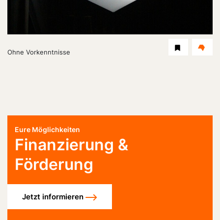
Dauer:
Level
Ohne Vorkenntnisse
Eure Möglichkeiten
Finanzierung &
Förderung
Jetzt informieren