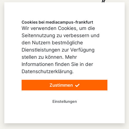
Xing
Youtube
Cookies bei mediacampus-frankfurt
Wir verwenden Cookies, um die
Seitennutzung zu verbessern und
Impressum
den Nutzern bestmögliche
Cookie-Einstellungen
Dienstleistungen zur Verfügung
stellen zu können. Mehr
Datenschutz
Informationen finden Sie in der
Barrierefreiheit
Datenschutzerklärung.
Vertrag widerrufen
Zustimmen
© 2026 mediacampus-frankfurt
Einstellungen