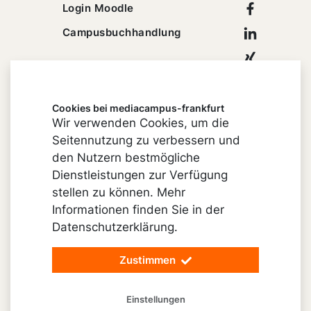
Facebook
Login Moodle
Linkedin
Campusbuchhandlung
Xing
Youtube
Cookies bei mediacampus-frankfurt
Wir verwenden Cookies, um die
Seitennutzung zu verbessern und
Impressum
den Nutzern bestmögliche
Cookie-Einstellungen
Dienstleistungen zur Verfügung
stellen zu können. Mehr
Datenschutz
Informationen finden Sie in der
Barrierefreiheit
Datenschutzerklärung.
Vertrag widerrufen
Zustimmen
© 2026 mediacampus-frankfurt
Einstellungen