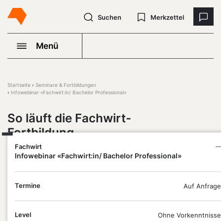
Suchen
Merkzettel
Menü
Startseite
Seminare & Fortbildungen
Infowebinar «Fachwirt:in/ Bachelor Professional»
So läuft die Fachwirt-
Fortbildung
Fachwirt
—
Infowebinar «Fachwirt:in/ Bachelor Professional»
Alle vier Fortbildungen auf einen
Blick
Termine
Auf Anfrage
Du möchtest mehr über unsere
Aufstiegsfortbildungen als Fachwirt:in und Bachelor
Level
Ohne Vorkenntnisse
Professional erfahren? Du bist dir noch unsicher,