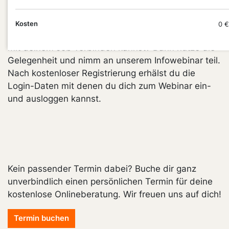
welche der vier Fachrichtungen (Buchhandel,
Medienmarketing und -vertrieb, E-Commerce oder
Kosten
0 €
Handel) am Besten zu dir passt und ob du alles gut
mit deinem Job verbinden kannst? Dann nutze die
Gelegenheit und nimm an unserem Infowebinar teil.
Nach kostenloser Registrierung erhälst du die
Login-Daten mit denen du dich zum Webinar ein-
und ausloggen kannst.
Kein passender Termin dabei? Buche dir ganz
unverbindlich einen persönlichen Termin für deine
kostenlose Onlineberatung. Wir freuen uns auf dich!
Termin buchen