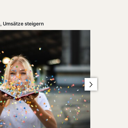
Infoweb
, Umsätze steigern
Alles Wic