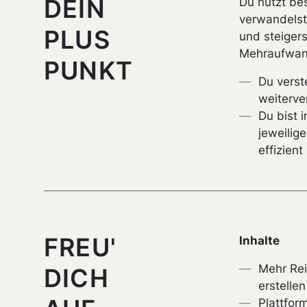
DEIN
Du nutzt be
verwandelst
PLUS
und steigers
Mehraufwan
PUNKT
Du verst
weiterv
Du bist i
jeweilig
effizient
FREU'
Inhalte
Mehr Rei
DICH
erstelle
Plattfor