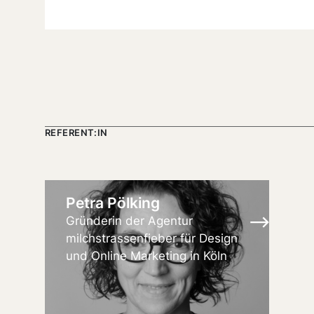
REFERENT:IN
Petra Pölking
Gründerin der Agentur
milchstrassenfieber für Design
und Online Marketing in Köln