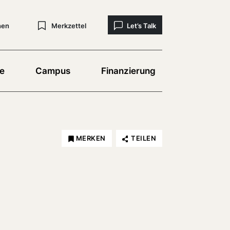
hen
Merkzettel
Let’s Talk
e
Campus
Finanzierung
MERKEN
TEILEN